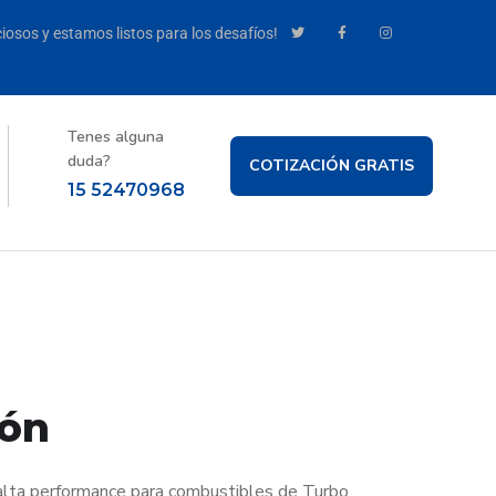
iosos y estamos listos para los desafíos!
Tenes alguna
duda?
COTIZACIÓN GRATIS
15 52470968
ión
alta performance para combustibles de Turbo