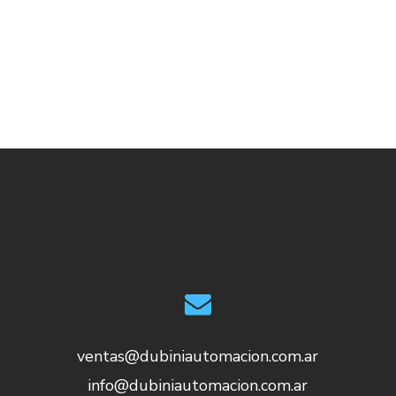
s
ventas@dubiniautomacion.com.ar
info@dubiniautomacion.com.ar