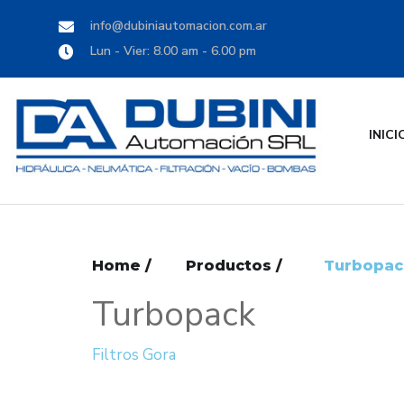
info@dubiniautomacion.com.ar
Lun - Vier: 8.00 am - 6.00 pm
INICI
Home /
Productos /
Turbopac
Turbopack
Filtros Gora