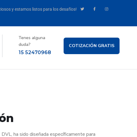
iosos y estamos listos para los desafíos!
Tenes alguna
duda?
COTIZACIÓN GRATIS
15 52470968
ión
e DVL, ha sido diseñada específicamente para