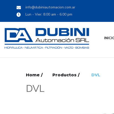
info@dubiniautomacion.com.ar
Lun - Vier: 8.00 am - 6.00 pm
INICI
Home /
Productos /
DVL
DVL